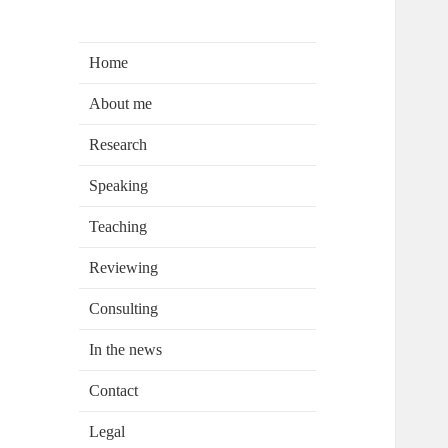
by Prof. Dr. David Wagner
Knowledge
People
Home
Performance
About me
Research
Speaking
Teaching
Reviewing
Consulting
In the news
Contact
Legal