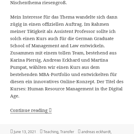
Nischenthema riesengroß.
Mein Interesse für das Thema wandelte sich dann
zügig in einen offiziellen Auftrag. Im Rahmen
meiner Tätigkeit als Assistent Professor sollte ich
solch einen Kurs auch für die German Graduate
School of Management and Law entwickeln.
Zusammen mit einem tollen Team, bestehend aus
Karina Piersig, Andreas Eckhard und Martina
Pumpat, wählten wir einen Kurs aus dem
bestehenden MBA-Portfolio und entwickelten für
diesen ein innovatives Online-Konzept. Der Titel des
Kurses: Human Resource Management in the Digital
Age.
Buchbeitrag: Erfolgsfaktoren für die d
Continue reading
Posted
Categories
Tags
June 13, 2021
Teaching
,
Transfer
andreas eckhardt
,