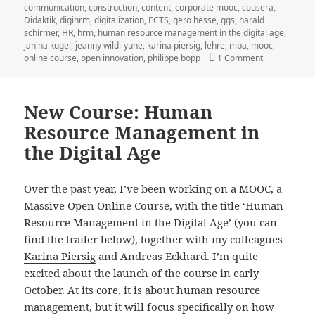
on
communication
,
construction
,
content
,
corporate mooc
,
cousera
,
Didaktik
,
digihrm
,
digitalization
,
ECTS
,
gero hesse
,
ggs
,
harald
schirmer
,
HR
,
hrm
,
human resource management in the digital age
,
janina kugel
,
jeanny wildi-yune
,
karina piersig
,
lehre
,
mba
,
mooc
,
on Buchbeitra
online course
,
open innovation
,
philippe bopp
1 Comment
New Course: Human
Resource Management in
the Digital Age
Over the past year, I’ve been working on a MOOC, a
Massive Open Online Course, with the title ‘Human
Resource Management in the Digital Age’ (you can
find the trailer below), together with my colleagues
Karina Piersig
and Andreas Eckhard. I’m quite
excited about the launch of the course in early
October. At its core, it is about human resource
management, but it will focus specifically on how