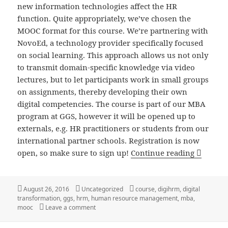
new information technologies affect the HR
function. Quite appropriately, we’ve chosen the
MOOC format for this course. We’re partnering with
NovoEd, a technology provider specifically focused
on social learning. This approach allows us not only
to transmit domain-specific knowledge via video
lectures, but to let participants work in small groups
on assignments, thereby developing their own
digital competencies. The course is part of our MBA
program at GGS, however it will be opened up to
externals, e.g. HR practitioners or students from our
international partner schools. Registration is now
New Cou
open, so make sure to sign up!
Continue reading
Posted
Categories
Tags
August 26, 2016
Uncategorized
course
,
digihrm
,
digital
on
transformation
,
ggs
,
hrm
,
human resource management
,
mba
,
on New Course: Human Resource Management i
mooc
Leave a comment